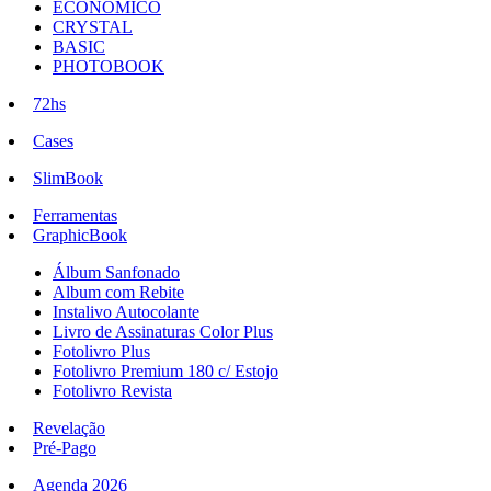
ECONÔMICO
CRYSTAL
BASIC
PHOTOBOOK
72hs
Cases
SlimBook
Ferramentas
GraphicBook
Álbum Sanfonado
Album com Rebite
Instalivo Autocolante
Livro de Assinaturas Color Plus
Fotolivro Plus
Fotolivro Premium 180 c/ Estojo
Fotolivro Revista
Revelação
Pré-Pago
Agenda 2026