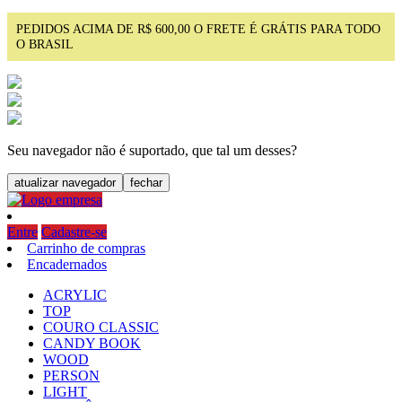
PEDIDOS ACIMA DE R$ 600,00 O FRETE É GRÁTIS PARA TODO
O BRASIL
Seu navegador não é suportado, que tal um desses?
atualizar navegador
fechar
Entre
Cadastre-se
Carrinho de compras
Encadernados
ACRYLIC
TOP
COURO CLASSIC
CANDY BOOK
WOOD
PERSON
LIGHT