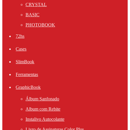
CRYSTAL
BASIC
PHOTOBOOK
72hs
Cases
SlimBook
Ferramentas
GraphicBook
Álbum Sanfonado
Album com Rebite
Instalivo Autocolante
Livro de Assinaturas Color Plus