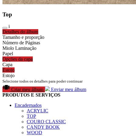
Top
i
Detalhes do álbum
Tamanho e proporção
Número de Páginas
Miolo Laminação
Papel
Opções da capa
Capa
Estojo
Estojo
Selecione todos os detalhes para poder continuar
Criar meu álbum
Enviar meu álbum
PRODUTOS E SERVIÇOS
Encadernados
ACRYLIC
TOP
COURO CLASSIC
CANDY BOOK
WOOD