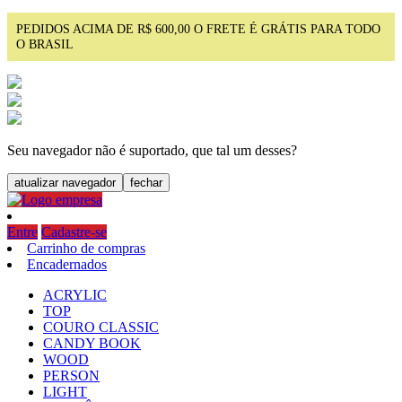
PEDIDOS ACIMA DE R$ 600,00 O FRETE É GRÁTIS PARA TODO
O BRASIL
Seu navegador não é suportado, que tal um desses?
atualizar navegador
fechar
Entre
Cadastre-se
Carrinho de compras
Encadernados
ACRYLIC
TOP
COURO CLASSIC
CANDY BOOK
WOOD
PERSON
LIGHT