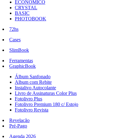
ECONÔMICO
CRYSTAL
BASIC
PHOTOBOOK
72hs
Cases
SlimBook
Ferramentas
GraphicBook
Álbum Sanfonado
Album com Rebite
Instalivo Autocolante
Livro de Assinaturas Color Plus
Fotolivro Plus
Fotolivro Premium 180 c/ Estojo
Fotolivro Revista
Revelação
Pré-Pago
Agenda 2026