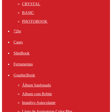
CRYSTAL
BASIC
PHOTOBOOK
72hs
Cases
SlimBook
Ferramentas
GraphicBook
Álbum Sanfonado
Album com Rebite
Instalivo Autocolante
Livro de Assinaturas Color Plus