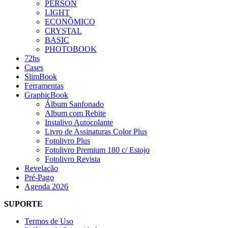
PERSON
LIGHT
ECONÔMICO
CRYSTAL
BASIC
PHOTOBOOK
72hs
Cases
SlimBook
Ferramentas
GraphicBook
Álbum Sanfonado
Album com Rebite
Instalivo Autocolante
Livro de Assinaturas Color Plus
Fotolivro Plus
Fotolivro Premium 180 c/ Estojo
Fotolivro Revista
Revelação
Pré-Pago
Agenda 2026
SUPORTE
Termos de Uso