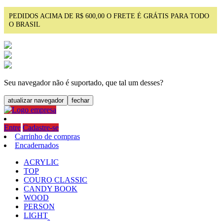
PEDIDOS ACIMA DE R$ 600,00 O FRETE É GRÁTIS PARA TODO
O BRASIL
Seu navegador não é suportado, que tal um desses?
atualizar navegador
fechar
Entre
Cadastre-se
Carrinho de compras
Encadernados
ACRYLIC
TOP
COURO CLASSIC
CANDY BOOK
WOOD
PERSON
LIGHT