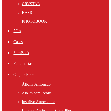
CRYSTAL
BASIC
PHOTOBOOK
72hs
Cases
SlimBook
Ferramentas
GraphicBook
Álbum Sanfonado
Album com Rebite
Instalivo Autocolante
Livro de Assinaturas Color Plus