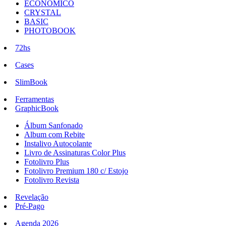
ECONÔMICO
CRYSTAL
BASIC
PHOTOBOOK
72hs
Cases
SlimBook
Ferramentas
GraphicBook
Álbum Sanfonado
Album com Rebite
Instalivo Autocolante
Livro de Assinaturas Color Plus
Fotolivro Plus
Fotolivro Premium 180 c/ Estojo
Fotolivro Revista
Revelação
Pré-Pago
Agenda 2026